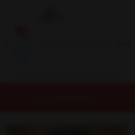
Inicio
Contacto
Blog
Términos y
Condiciones
Servicio
Estación
Central
INSTALACION Y BALANCEO INCLUIDOS EN TU COMPRA
Inicio
Neumáticos
NEUMATICOS R17
Neumático 235/75R15 SONIX AT1 109S