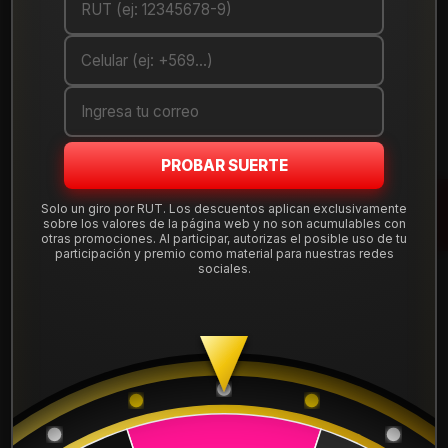
PROBAR SUERTE
Solo un giro por RUT. Los descuentos aplican exclusivamente
|
sobre los valores de la página web y no son acumulables con
Neumático 235/75R15 SONIX AT1 109S
otras promociones. Al participar, autorizas el posible uso de tu
participación y premio como material para nuestras redes
sociales.
Mostrar stock de ubicaciones
DESCRIPCIÓN
Neumático 235/75R15 SONIX AT1 109S . Instalación, balanceo
y válvulas nuevas, incluido en tu compra.
Leer más