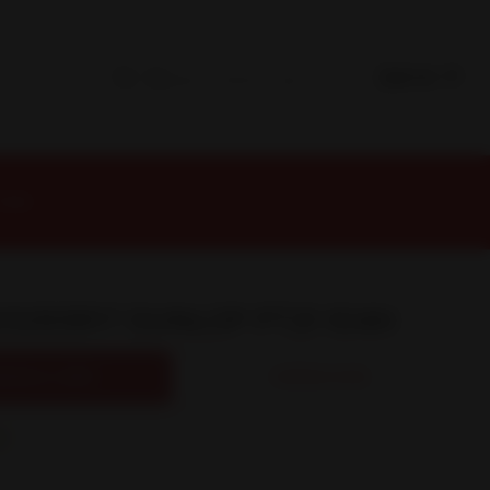
104H
5/65R17 DUNLOP PT21 104H
REGAR AL CARRO
COMPRAR AHORA
s