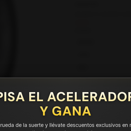
DESCRIPCIÓN
NEUMÁTICO 235/65R17 DUN
Leer más
DETALLES
ANCHO:
PERFIL:
ARO:
COMPARTE ESTE PRODUCTO
PISA EL ACELERADO
Y GANA
a rueda de la suerte y llévate descuentos exclusivos en 