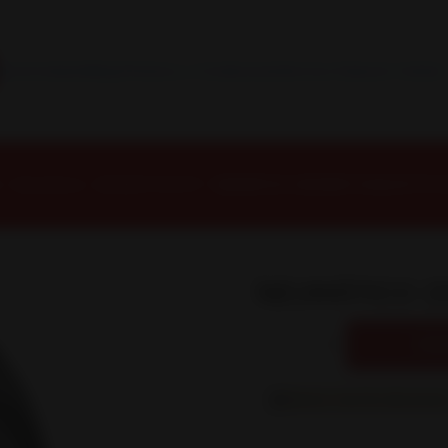
INSTALACION Y BALANCEO INCLUIDOS EN TU COMPRA
Inicio
Contacto
Blog
Términos y Condiciones
Servicio Estación Central
o
Neumáticos
NEUMATICOS R17
NEUMÁTICO 235/65R17 DUNLOP PT21 
|
NEUMÁTICO 23
AG
Cantidad
Mostrar stock de ubicacione