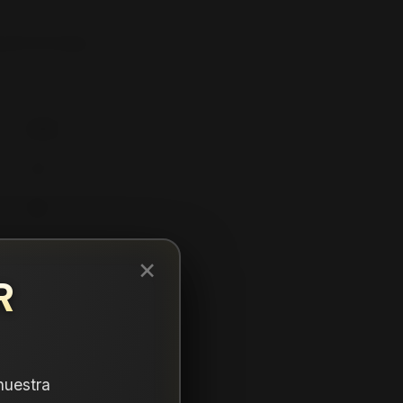
LOP PT21 104H
235
65
17
×
R
nuestra