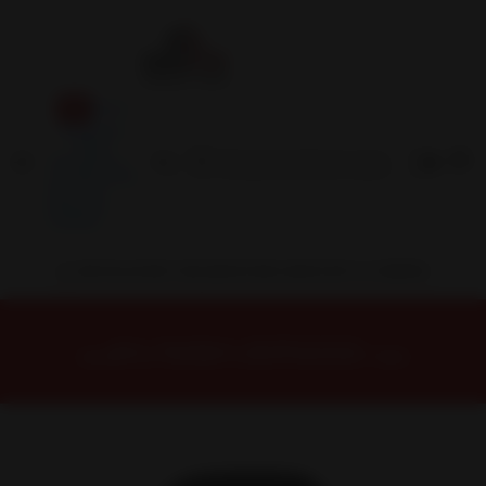
Inicio
Contacto
Blog
Términos y
Condiciones
Servicio
Estación
Central
INSTALACION Y BALANCEO INCLUIDOS EN TU COMPRA
Inicio
Neumáticos
NEUMATICOS R17
NEUMÁTICO 235/65R17 DUNLOP MAXX050+ 108W