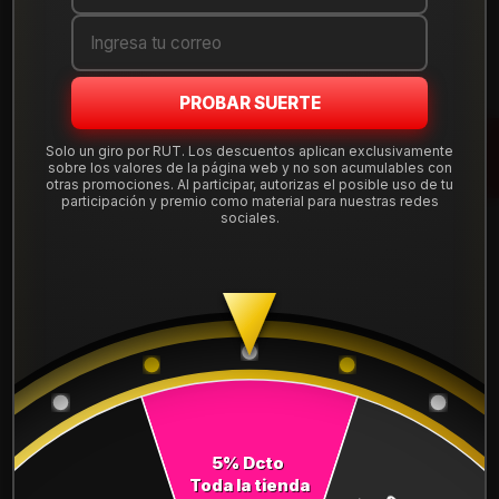
Cantidad
AGREGAR AL CARRO
PROBAR SUERTE
COMPRAR AHORA
Solo un giro por RUT. Los descuentos aplican exclusivamente
sobre los valores de la página web y no son acumulables con
otras promociones. Al participar, autorizas el posible uso de tu
Mostrar stock de ubicaciones
participación y premio como material para nuestras redes
sociales.
DESCRIPCIÓN
NEUMÁTICO 235/65R17 DUNLOP MAXX050+ 108W
Leer más
DETALLES
ANCHO:
235
PERFIL:
65
5% Dcto
Toda la tienda
ARO:
17