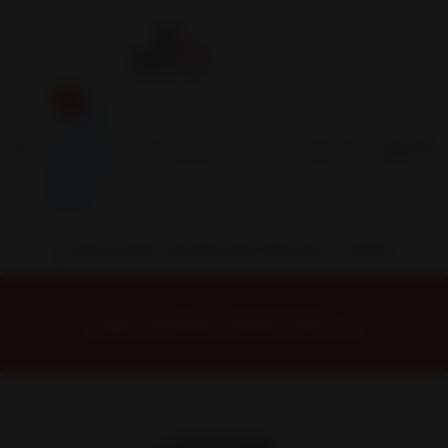
Inicio
Contacto
Blog
Términos y
Condiciones
Servicio
Estación
Central
INSTALACION Y BALANCEO INCLUIDOS EN TU COMPRA
Inicio
Neumáticos
NEUMATICOS R17
NEUMÁTICO 235/65R17 FALKEN CT60AS 104V