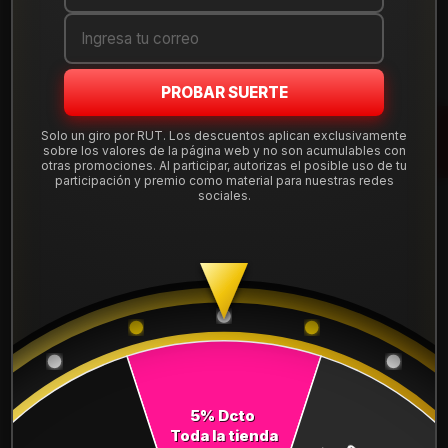
Cantidad
AGREGAR AL CARRO
PROBAR SUERTE
COMPRAR AHORA
Solo un giro por RUT. Los descuentos aplican exclusivamente
sobre los valores de la página web y no son acumulables con
otras promociones. Al participar, autorizas el posible uso de tu
Mostrar stock de ubicaciones
participación y premio como material para nuestras redes
sociales.
DESCRIPCIÓN
NEUMÁTICO 235/65R17 FALKEN CT60AS 104V
Leer más
DETALLES
ANCHO:
235
PERFIL:
65
5% Dcto
Toda la tienda
ARO:
17