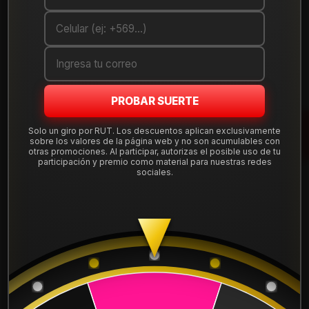
ANCHO:
235
PERFIL:
60
ARO:
18
PROBAR SUERTE
COMPARTE ESTE PRODUCTO
Solo un giro por RUT. Los descuentos aplican exclusivamente
sobre los valores de la página web y no son acumulables con
otras promociones. Al participar, autorizas el posible uso de tu
participación y premio como material para nuestras redes
sociales.
También podría interesarte uno de estos
2157515AT21R
|
ROADX
NEUMATICO 215/75R15 ROADX AT21
$79.900