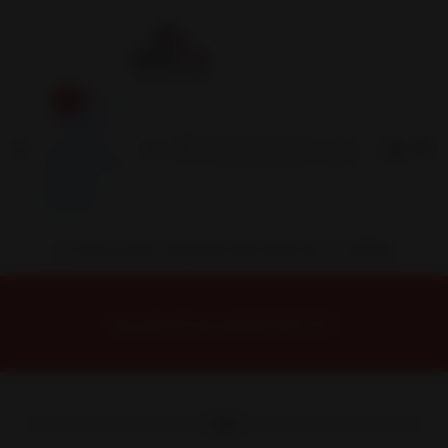
Inicio
Contacto
Blog
Términos y
Condiciones
Servicio
Estación
Central
INSTALACION Y BALANCEO INCLUIDOS EN TU COMPRA
Inicio
Neumáticos
NEUMATICOS R18
NEUMATICO 235/60R18 ROADX AT21