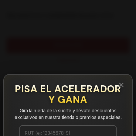
|
NEUMATICO 235/60R18 ROADX AT21
Cantidad
AGREGAR AL CARRO
COMPRAR AHORA
Mostrar stock de ubicaciones
×
PISA EL ACELERADOR
Y GANA
DESCRIPCIÓN
NEUMATICO 235/60R18 ROADX AT21. Instalación, balanceo y
Gira la rueda de la suerte y llévate descuentos
válvulas nuevas, incluido en tu compra.
exclusivos en nuestra tienda o premios especiales.
Leer más
DETALLES