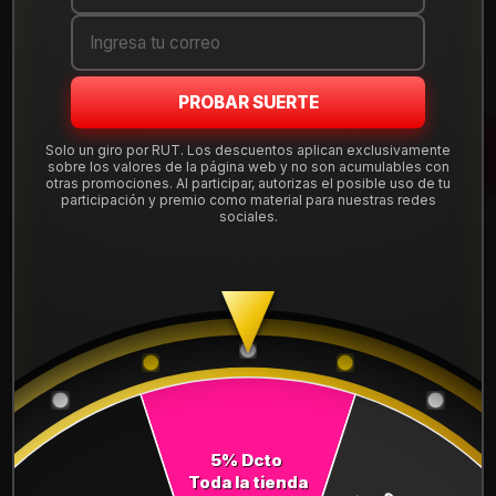
Cantidad
AGREGAR AL CARRO
PROBAR SUERTE
COMPRAR AHORA
Solo un giro por RUT. Los descuentos aplican exclusivamente
sobre los valores de la página web y no son acumulables con
otras promociones. Al participar, autorizas el posible uso de tu
Mostrar stock de ubicaciones
participación y premio como material para nuestras redes
sociales.
DESCRIPCIÓN
NEUMÁTICO 235/60R16 DUNLOP AT5 100H
Leer más
DETALLES
ANCHO:
235
PERFIL:
60
5% Dcto
Toda la tienda
ARO:
16