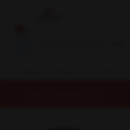
Inicio
Contacto
Blog
Términos y
Condiciones
Servicio
Estación
Central
INSTALACION Y BALANCEO INCLUIDOS EN TU COMPRA
Inicio
Neumáticos
NEUMATICOS R16
NEUMÁTICO 235/60R16 DUNLOP AT5 100H