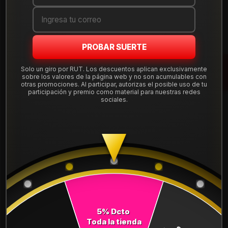
Cantidad
AGREGAR AL CARRO
PROBAR SUERTE
COMPRAR AHORA
Solo un giro por RUT. Los descuentos aplican exclusivamente
sobre los valores de la página web y no son acumulables con
otras promociones. Al participar, autorizas el posible uso de tu
Mostrar stock de ubicaciones
participación y premio como material para nuestras redes
sociales.
DESCRIPCIÓN
NEUMÁTICO 235/45R19 FALKEN FK510 99Y
Leer más
DETALLES
ANCHO:
235
PERFIL:
45
5% Dcto
Toda la tienda
ARO:
19