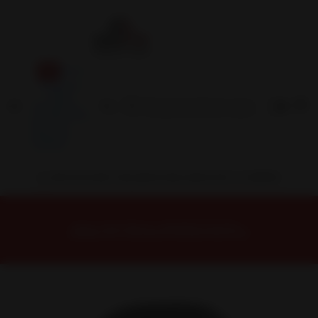
Inicio
Contacto
Blog
Términos y
Condiciones
Servicio
Estación
Central
INSTALACION Y BALANCEO INCLUIDOS EN TU COMPRA
Inicio
Neumáticos
NEUMATICOS R19
NEUMÁTICO 235/45R19 FALKEN FK510 99Y