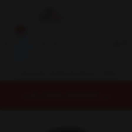
Inicio
Contacto
Blog
Términos y
Condiciones
Servicio
Estación
Central
INSTALACION Y BALANCEO INCLUIDOS EN TU COMPRA
Inicio
Neumáticos
NEUMATICOS R17
NEUMÁTICO 235/40R17 DUNLOP MAXX050+ 94Y