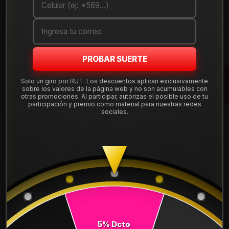
Cantidad
AGREGAR AL CARRO
PROBAR SUERTE
COMPRAR AHORA
Solo un giro por RUT. Los descuentos aplican exclusivamente
Mostrar stock de ubicaciones
sobre los valores de la página web y no son acumulables con
otras promociones. Al participar, autorizas el posible uso de tu
participación y premio como material para nuestras redes
sociales.
DESCRIPCIÓN
NEUMÁTICO 235/40R17 DUNLOP MAXX050+ 94Y.
Instalación, balanceo y válvulas nuevas, incluido en tu
compra.
Leer más
DETALLES
ANCHO:
235
5% Dcto