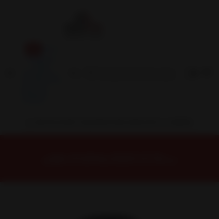
Inicio
Contacto
Blog
Términos y
Condiciones
Servicio
Estación
Central
INSTALACION Y BALANCEO INCLUIDOS EN TU COMPRA
Inicio
Neumáticos
NEUMATICOS R16
NEUMÁTICO 225/75R16 DUNLOP AT5 110/107S