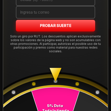
Cantidad
AGREGAR AL CARRO
PROBAR SUERTE
COMPRAR AHORA
Solo un giro por RUT. Los descuentos aplican exclusivamente
sobre los valores de la página web y no son acumulables con
Mostrar stock de ubicaciones
otras promociones. Al participar, autorizas el posible uso de tu
participación y premio como material para nuestras redes
sociales.
DESCRIPCIÓN
NEUMÁTICO 225/75R16 DUNLOP AT5 110/107S. Instalación,
balanceo y válvulas nuevas, incluido en tu compra.
Leer más
DETALLES
ANCHO:
225
5% Dcto
PERFIL:
75
Toda la tienda