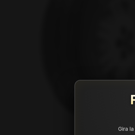
Gira l