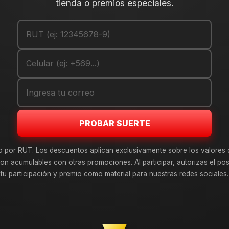
tienda o premios especiales.
PROBAR SUERTE
o por RUT. Los descuentos aplican exclusivamente sobre los valores 
on acumulables con otras promociones. Al participar, autorizas el pos
tu participación y premio como material para nuestras redes sociales.