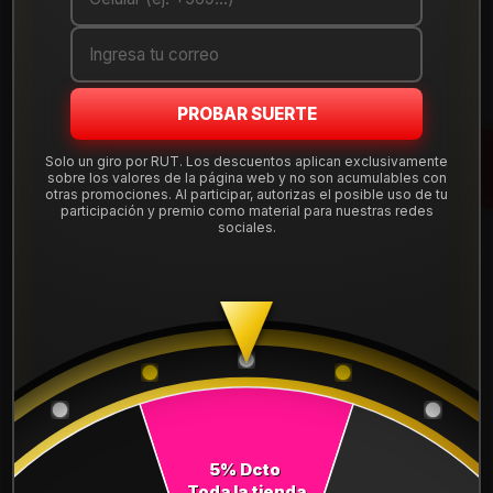
Cantidad
AGREGAR AL CARRO
PROBAR SUERTE
COMPRAR AHORA
Solo un giro por RUT. Los descuentos aplican exclusivamente
sobre los valores de la página web y no son acumulables con
Mostrar stock de ubicaciones
otras promociones. Al participar, autorizas el posible uso de tu
participación y premio como material para nuestras redes
sociales.
DESCRIPCIÓN
NEUMÁTICO 225/55R18 FALKEN ZE310R 98V. Instalación,
balanceo y válvulas nuevas, incluido en tu compra.
Leer más
DETALLES
ANCHO:
225
5% Dcto
PERFIL:
55
Toda la tienda