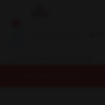
Inicio
Contacto
Blog
Términos y
Condiciones
Servicio
Estación
Central
INSTALACION Y BALANCEO INCLUIDOS EN TU COMPRA
Inicio
Neumáticos
NEUMATICOS R18
NEUMÁTICO 225/55R18 FALKEN ZE310R 98V