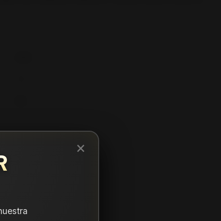
225
55
18
×
R
nuestra