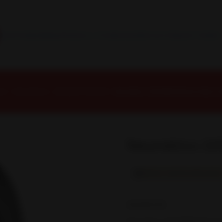
INSTALACION Y BALANCEO INCLUIDOS EN TU COMPRA
Inicio
Contacto
Blog
Términos y Condiciones
Servicio Estación Central
icio
Neumáticos
NEUMATICOS R18
Neumático 225/55R18 Nexen Npriz 
|
Neumático 225
Mostrar stock de ubicacione
DESCRIPCIÓN
Neumático 225/55R18 Nexen Np