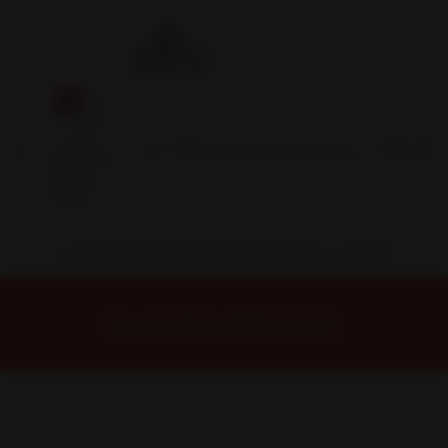
Inicio
Contacto
Blog
Términos y
Condiciones
Servicio
Estación
Central
INSTALACION Y BALANCEO INCLUIDOS EN TU COMPRA
Inicio
Neumáticos
NEUMATICOS R17
Neumático 225/55R17 Nexen Nfera Ru1