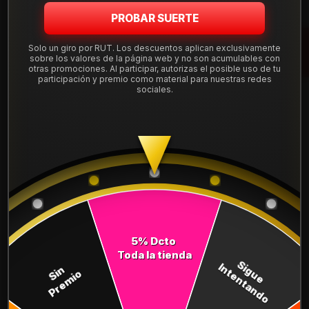
PROBAR SUERTE
DESCRIPCIÓN
Solo un giro por RUT. Los descuentos aplican exclusivamente
sobre los valores de la página web y no son acumulables con
Neumático 225/55R17 Nexen Nfera Ru1. Instalación, balanceo
otras promociones. Al participar, autorizas el posible uso de tu
participación y premio como material para nuestras redes
y válvulas nuevas, incluido en tu compra.
sociales.
Leer más
DETALLES
ANCHO:
225
PERFIL:
55
ARO:
17
COMPARTE ESTE PRODUCTO
5% Dcto
Toda la tienda
Sigue
Intentando
Sin
Premio