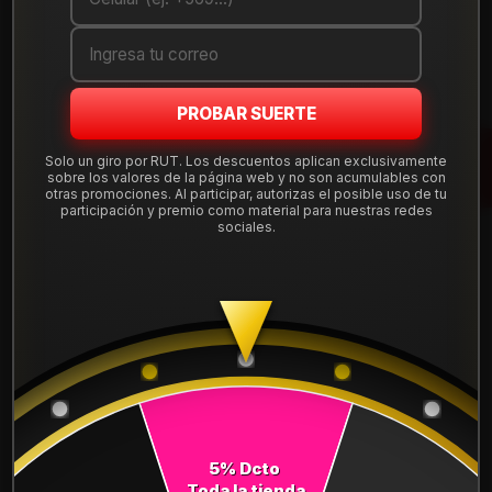
Cantidad
AGREGAR AL CARRO
PROBAR SUERTE
COMPRAR AHORA
Solo un giro por RUT. Los descuentos aplican exclusivamente
sobre los valores de la página web y no son acumulables con
Mostrar stock de ubicaciones
otras promociones. Al participar, autorizas el posible uso de tu
participación y premio como material para nuestras redes
sociales.
DESCRIPCIÓN
NEUMÁTICO 225/45R18 DUNLOP MAXX050+ 95Y. Instalación,
balanceo y válvulas nuevas, incluido en tu compra.
Leer más
DETALLES
ANCHO:
225
5% Dcto
PERFIL:
45
Toda la tienda