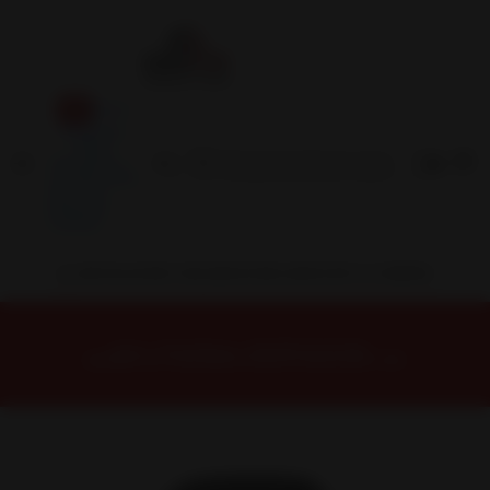
Inicio
Contacto
Blog
Términos y
Condiciones
Servicio
Estación
Central
INSTALACION Y BALANCEO INCLUIDOS EN TU COMPRA
Inicio
Neumáticos
NEUMATICOS R18
NEUMÁTICO 225/45R18 DUNLOP MAXX050+ 95Y