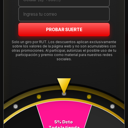
Cantidad
AGREGAR AL CARRO
PROBAR SUERTE
COMPRAR AHORA
Solo un giro por RUT. Los descuentos aplican exclusivamente
sobre los valores de la página web y no son acumulables con
Mostrar stock de ubicaciones
otras promociones. Al participar, autorizas el posible uso de tu
participación y premio como material para nuestras redes
sociales.
DESCRIPCIÓN
NEUMÁTICO 215/70R16 DUNLOP AT5 100T. Instalación,
balanceo y válvulas nuevas, incluido en tu compra.
Leer más
DETALLES
ANCHO:
215
5% Dcto
PERFIL:
70
Toda la tienda