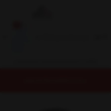
Inicio
Contacto
Blog
Términos y
Condiciones
Servicio
Estación
Central
INSTALACION Y BALANCEO INCLUIDOS EN TU COMPRA
Inicio
Neumáticos
NEUMATICOS R16
NEUMÁTICO 215/70R16 DUNLOP AT5 100T