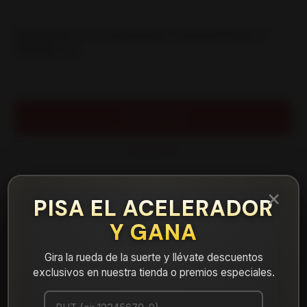
|
NEUMATICO 205/40R17 ROADMARCH
PRIME AS
Cantidad
AGREGAR AL CARRO
COMPRAR AHORA
Mostrar stock de ubicaciones
×
PISA EL ACELERADOR
Y GANA
DESCRIPCIÓN
NEUMATICO 205/40R17 ROADMARCH PRIME AS. Instalación,
Gira la rueda de la suerte y llévate descuentos
balanceo y válvulas nuevas, incluido en tu compra.
exclusivos en nuestra tienda o premios especiales.
Leer más