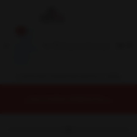
Inicio
Contacto
Blog
Términos y
Condiciones
Servicio
Estación
Central
INSTALACION Y BALANCEO INCLUIDOS EN TU COMPRA
Inicio
Neumáticos
NEUMATICOS R17
NEUMATICO 205/40R17 ROADMARCH PRIME AS