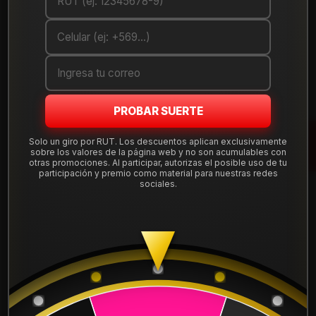
DETALLES
ANCHO:
205
PERFIL:
40
ARO:
17
PROBAR SUERTE
COMPARTE ESTE PRODUCTO
Solo un giro por RUT. Los descuentos aplican exclusivamente
sobre los valores de la página web y no son acumulables con
otras promociones. Al participar, autorizas el posible uso de tu
participación y premio como material para nuestras redes
sociales.
También podría interesarte uno de estos
1556514ROADMEC99
|
ROADMARCH
NEUMATICO 155/65R14 ROADMARCH ECOPRO 99
$34.900