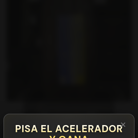
×
PISA EL ACELERADOR