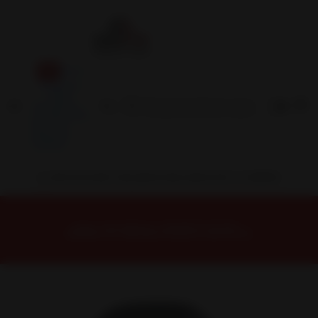
Inicio
Contacto
Blog
Términos y
Condiciones
Servicio
Estación
Central
INSTALACION Y BALANCEO INCLUIDOS EN TU COMPRA
Inicio
Neumáticos
NEUMATICOS R15
NEUMÁTICO 195/50R15 DUNLOP LM705 82V