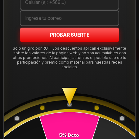
Cantidad
AGREGAR AL CARRO
PROBAR SUERTE
COMPRAR AHORA
Solo un giro por RUT. Los descuentos aplican exclusivamente
Mostrar stock de ubicaciones
sobre los valores de la página web y no son acumulables con
otras promociones. Al participar, autorizas el posible uso de tu
participación y premio como material para nuestras redes
sociales.
DESCRIPCIÓN
NEUMÁTICO 195/50R15 DUNLOP LM705 82V. Instalación,
balanceo y válvulas nuevas, incluido en tu compra.
Leer más
DETALLES
ANCHO:
195
PERFIL:
50
5% Dcto