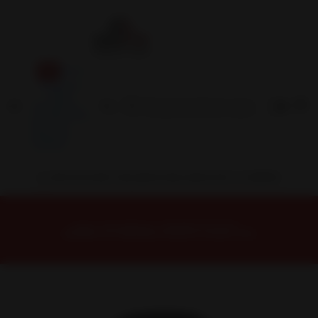
Inicio
Contacto
Blog
Términos y
Condiciones
Servicio
Estación
Central
INSTALACION Y BALANCEO INCLUIDOS EN TU COMPRA
Inicio
Neumáticos
NEUMATICOS R15
NEUMÁTICO 185/60R15 DUNLOP EC300+ 84H