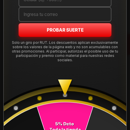
Cantidad
AGREGAR AL CARRO
PROBAR SUERTE
COMPRAR AHORA
Solo un giro por RUT. Los descuentos aplican exclusivamente
sobre los valores de la página web y no son acumulables con
Mostrar stock de ubicaciones
otras promociones. Al participar, autorizas el posible uso de tu
participación y premio como material para nuestras redes
sociales.
DESCRIPCIÓN
NEUMÁTICO 185/60R15 DUNLOP EC300+ 84H. Instalación,
balanceo y válvulas nuevas, incluido en tu compra.
Leer más
DETALLES
ANCHO:
185
5% Dcto
PERFIL:
60
Toda la tienda