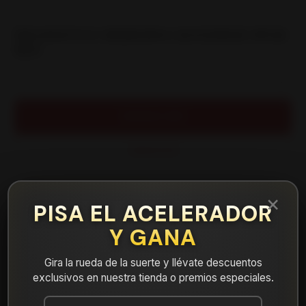
|
NEUMATICO 185/60R14 GOODRIDE RP28
82H
Cantidad
AGREGAR AL CARRO
COMPRAR AHORA
Mostrar stock de ubicaciones
×
PISA EL ACELERADOR
Y GANA
DESCRIPCIÓN
NEUMATICO 185/60R14 GOODRIDE RP28 82H. Instalación,
Gira la rueda de la suerte y llévate descuentos
balanceo y válvulas nuevas, incluido en tu compra.
exclusivos en nuestra tienda o premios especiales.
Leer más