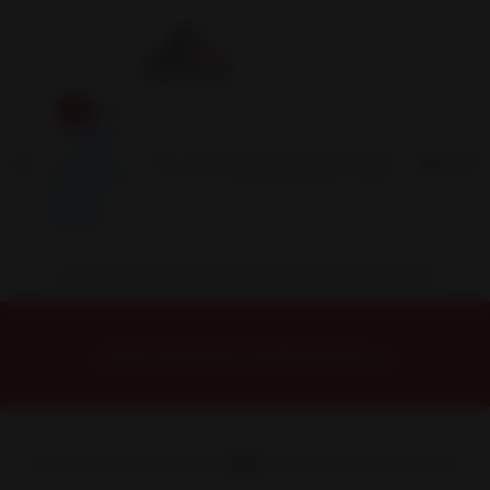
Inicio
Contacto
Blog
Términos y
Condiciones
Servicio
Estación
Central
INSTALACION Y BALANCEO INCLUIDOS EN TU COMPRA
Inicio
Neumáticos
NEUMATICOS R14
NEUMATICO 185/60R14 GOODRIDE RP28 82H