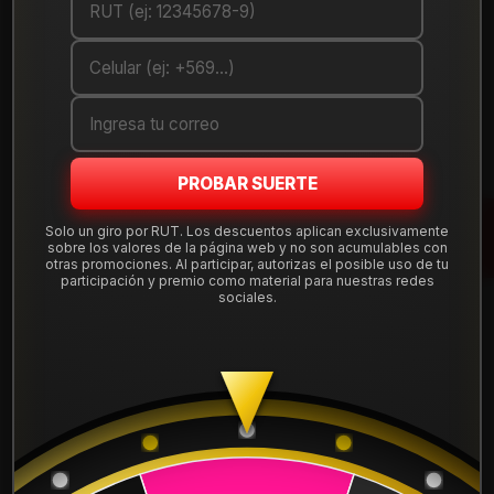
DETALLES
ANCHO:
185
PERFIL:
60
ARO:
14
PROBAR SUERTE
COMPARTE ESTE PRODUCTO
Solo un giro por RUT. Los descuentos aplican exclusivamente
sobre los valores de la página web y no son acumulables con
otras promociones. Al participar, autorizas el posible uso de tu
participación y premio como material para nuestras redes
sociales.
También podría interesarte uno de estos
1856015GDRP28
|
GOODRIDE
NEUMATICO 185/60R15 GOODRIDE RP 28 84H
$49.900