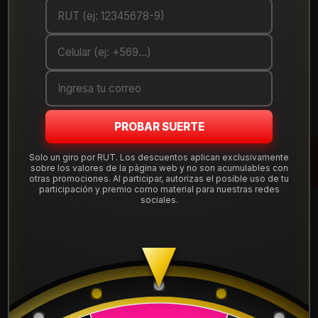
DETALLES
ANCHO:
175
PERFIL:
70
ARO:
14
PROBAR SUERTE
COMPARTE ESTE PRODUCTO
Solo un giro por RUT. Los descuentos aplican exclusivamente
sobre los valores de la página web y no son acumulables con
otras promociones. Al participar, autorizas el posible uso de tu
participación y premio como material para nuestras redes
sociales.
También podría interesarte uno de estos
50012SNP28
|
SONIX
NEUMATICO 500R12 SONIX PRIMEVAN 28 83/81Q