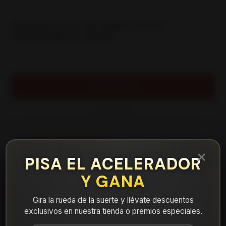
|
NEUMATICO 175/70R14C SONIX
PRIMEVAN 28 95/93S
Cantidad
AGREGAR AL CARRO
COMPRAR AHORA
Mostrar stock de ubicaciones
×
PISA EL ACELERADOR
DESCRIPCIÓN
Y GANA
NEUMATICO 175/70R14C SONIX PRIMEVAN 28 95/93S.
Gira la rueda de la suerte y llévate descuentos
Instalación, balanceo y válvulas nuevas, incluido en tu
exclusivos en nuestra tienda o premios especiales.
compra.
Leer más