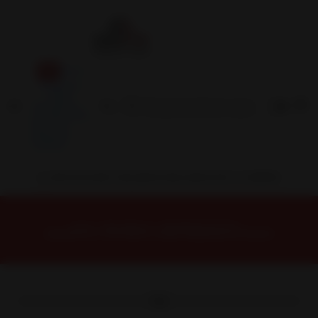
Inicio
Contacto
Blog
Términos y
Condiciones
Servicio
Estación
Central
INSTALACION Y BALANCEO INCLUIDOS EN TU COMPRA
Inicio
Neumáticos
NEUMATICOS R14
NEUMATICO 175/70R14C SONIX PRIMEVAN 28 95/93S