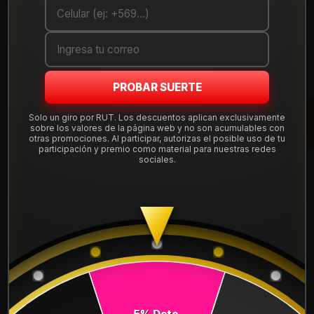
Cantidad
AGREGAR AL CARRO
COMPRAR AHORA
PROBAR SUERTE
Solo un giro por RUT. Los descuentos aplican exclusivamente
Mostrar stock de ubicaciones
sobre los valores de la página web y no son acumulables con
otras promociones. Al participar, autorizas el posible uso de tu
participación y premio como material para nuestras redes
sociales.
DESCRIPCIÓN
NEUMÁTICO 175/70R14 FALKEN LINAM-VAN01 95/93T.
Instalación, balanceo y válvulas nuevas, incluido en tu
compra.
Leer más
DETALLES
ANCHO:
175
5% Dcto