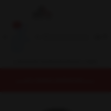
Inicio
Contacto
Blog
Términos y
Condiciones
Servicio
Estación
Central
INSTALACION Y BALANCEO INCLUIDOS EN TU COMPRA
Inicio
Neumáticos
NEUMATICOS R14
NEUMÁTICO 175/70R14 FALKEN LINAM-VAN01 95/93T