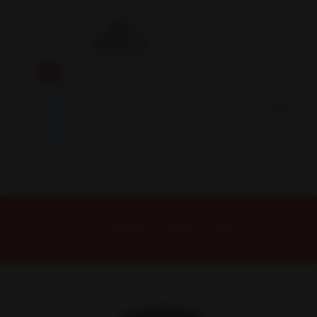
Inicio
Contacto
Blog
Términos y
Condiciones
Servicio
Estación
Central
INSTALACION Y BALANCEO INCLUIDOS EN TU COMPRA
Inicio
Neumáticos
NEUMATICOS R15
NEUMÁTICO 175/65R15 DUNLOP SP TOURING R1 84H