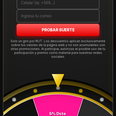
Cantidad
AGREGAR AL CARRO
PROBAR SUERTE
COMPRAR AHORA
Solo un giro por RUT. Los descuentos aplican exclusivamente
Mostrar stock de ubicaciones
sobre los valores de la página web y no son acumulables con
otras promociones. Al participar, autorizas el posible uso de tu
participación y premio como material para nuestras redes
sociales.
DESCRIPCIÓN
NEUMÁTICO 175/65R15 DUNLOP SP TOURING R1 84H.
Instalación, balanceo y válvulas nuevas, incluido en tu
compra.
Leer más
DETALLES
ANCHO:
175
5% Dcto