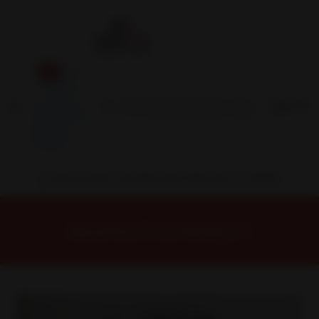
Inicio
Contacto
Blog
Términos y
Condiciones
Servicio
Estación
Central
INSTALACION Y BALANCEO INCLUIDOS EN TU COMPRA
Inicio
Llantas
ARO 16
Llantas 16 6x139
16N8163A Llanta Aro 16X8 6X139 Mbg Et -12