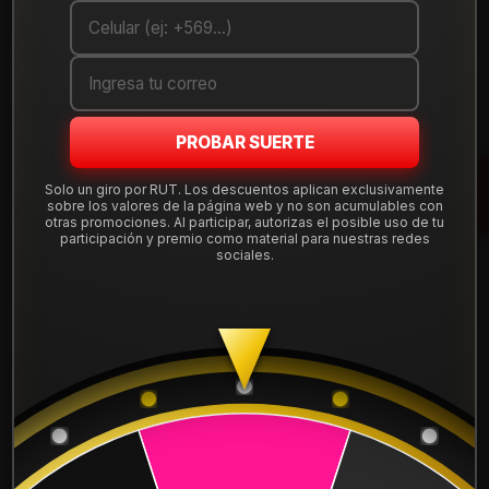
Debes comprar un mínimo de 1 unidades
Mostrar stock de ubicaciones
PROBAR SUERTE
DESCRIPCIÓN
Llanta Aro 16X8 6X139 Mbg Et -12 16N8163A . Instalación,
Solo un giro por RUT. Los descuentos aplican exclusivamente
sobre los valores de la página web y no son acumulables con
balanceo, centradores y válvulas nuevas, incluido en tu
otras promociones. Al participar, autorizas el posible uso de tu
compra.
participación y premio como material para nuestras redes
sociales.
Leer más
DETALLES
ARO:
16
APERNADURA :
6x139
PULGADAS DE
8"
ANCHO: