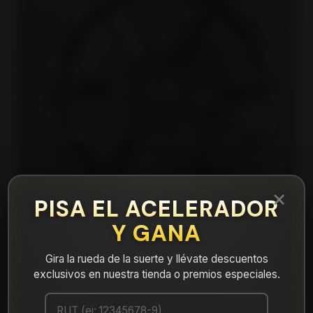
×
PISA EL ACELERADOR
Y GANA
Gira la rueda de la suerte y llévate descuentos
|
16H6146A Llanta Aro 16X7 4X100/114 Qbr
exclusivos en nuestra tienda o premios especiales.
Et 28