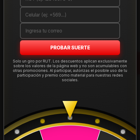
Debes comprar un mínimo de 1 unidades
Mostrar stock de ubicaciones
DESCRIPCIÓN
PROBAR SUERTE
16H6146A Llanta Aro 16X7 4X100/114 Qbr Et 28 .Instalación,
balanceo, centradores y válvulas nuevas, incluido en tu
Solo un giro por RUT. Los descuentos aplican exclusivamente
sobre los valores de la página web y no son acumulables con
compra.
otras promociones. Al participar, autorizas el posible uso de tu
Leer más
participación y premio como material para nuestras redes
sociales.
DETALLES
ARO:
16
APERNADURA :
4x100
APERNADURA :
4x114
PULGADAS DE
7"