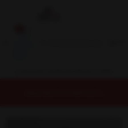
Inicio
Contacto
Blog
Términos y
Condiciones
Servicio
Estación
Central
INSTALACION Y BALANCEO INCLUIDOS EN TU COMPRA
Inicio
Llantas
ARO 16
Llantas 16 4x100
16H6146A Llanta Aro 16X7 4X100/114 Qbr Et 28