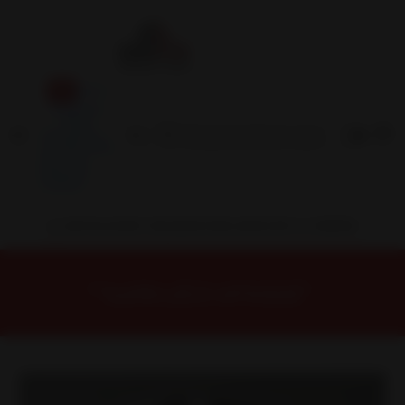
Inicio
Contacto
Blog
Términos y
Condiciones
Servicio
Estación
Central
INSTALACION Y BALANCEO INCLUIDOS EN TU COMPRA
Inicio
Llantas
ARO 15
Llantas 15 4x108
15S5075K Llanta Aro 15X7 4X108 Mb