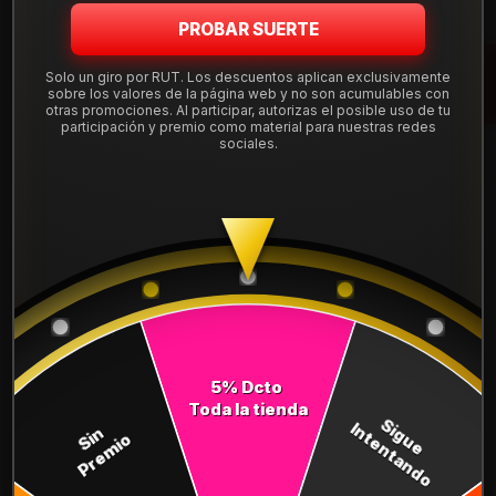
PROBAR SUERTE
DESCRIPCIÓN
Solo un giro por RUT. Los descuentos aplican exclusivamente
sobre los valores de la página web y no son acumulables con
Llanta Aro 15X7 4X108 Mb 15S5075K.
otras promociones. Al participar, autorizas el posible uso de tu
participación y premio como material para nuestras redes
Leer más
sociales.
DETALLES
ARO:
15
APERNADURA :
4x108
PULGADAS DE
7"
ANCHO:
COMPARTE ESTE PRODUCTO
5% Dcto
Toda la tienda
Sigue
Intentando
Sin
Premio