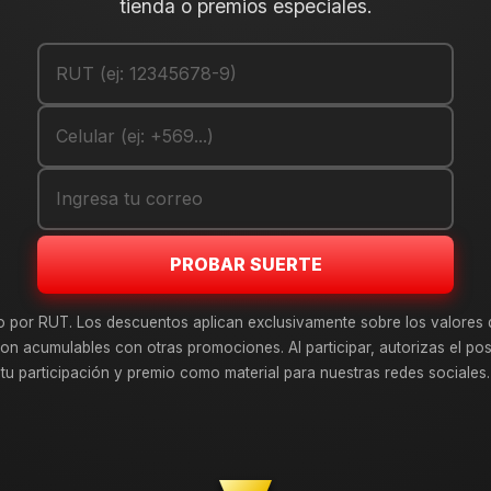
tienda o premios especiales.
ET:
COMPARTE ESTE PRODUCTO
PROBAR SUERTE
o por RUT. Los descuentos aplican exclusivamente sobre los valores 
on acumulables con otras promociones. Al participar, autorizas el pos
tu participación y premio como material para nuestras redes sociales.