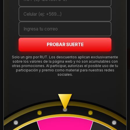
Debes comprar un mínimo de 1 unidades
Mostrar stock de ubicaciones
DESCRIPCIÓN
PROBAR SUERTE
Renueva tu auto con esta llanta de aleación
aro 15
, medida
15x8.5" y doble apernadura
4x100 y 4x108
, offset ET 15.
Solo un giro por RUT. Los descuentos aplican exclusivamente
Diseño deportivo y ancho pensado para destacar en ciudad
sobre los valores de la página web y no son acumulables con
otras promociones. Al participar, autorizas el posible uso de tu
y carretera.
participación y premio como material para nuestras redes
sociales.
Tu compra incluye
instalación, balanceo, centradores y
válvulas nuevas
, sin costos ocultos. Despacho a todo Chile
desde Santiago.
Leer más
DETALLES
Aro:
15"
Ancho:
8.5"
ARO:
15
Apernadura:
4x100 / 4x108
Offset (ET):
15
APERNADURA :
4x100