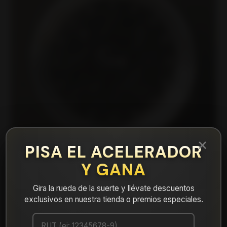
×
PISA EL ACELERADOR
Y GANA
Gira la rueda de la suerte y llévate descuentos
|
15C8001A Llanta Aro 15X8.5 4X100/108 Lb
exclusivos en nuestra tienda o premios especiales.
Et 15