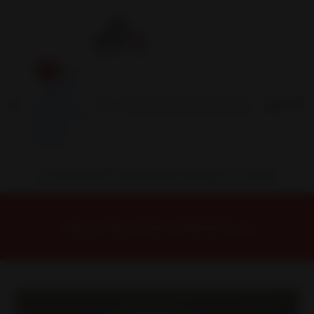
Inicio
Contacto
Blog
Términos y
Condiciones
Servicio
Estación
Central
INSTALACION Y BALANCEO INCLUIDOS EN TU COMPRA
Inicio
Llantas
ARO 15
Llantas 15 4x100
15C8001A Llanta Aro 15X8.5 4X100/108 Lb Et 15