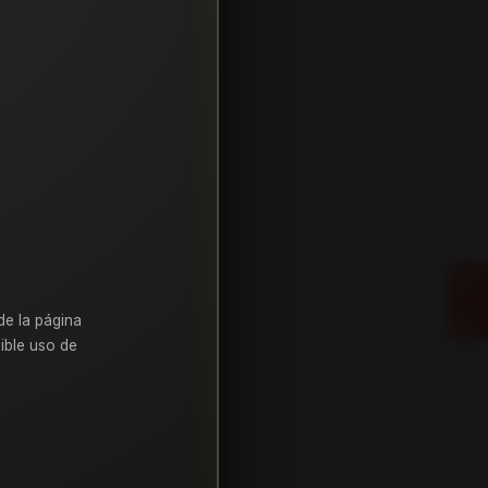
10
de la página
ible uso de