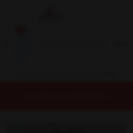
Inicio
Contacto
Blog
Términos y
Condiciones
Servicio
Estación
Central
INSTALACION Y BALANCEO INCLUIDOS EN TU COMPRA
Inicio
Llantas
ARO 17
Llantas 17 6X139
14567960B1M5 Llanta Aro 17X9 6X139 B1M5 Et -15