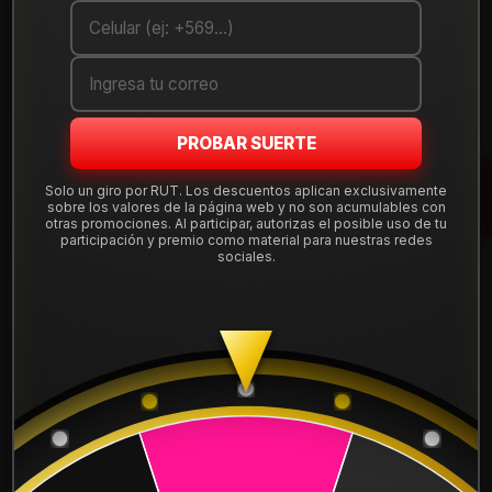
Debes comprar un mínimo de 1 unidades
Mostrar stock de ubicaciones
PROBAR SUERTE
DESCRIPCIÓN
Llanta Aro 17X9 6X139 B1M5 Et -15 14567960B1M5 .
Solo un giro por RUT. Los descuentos aplican exclusivamente
sobre los valores de la página web y no son acumulables con
Instalación, balanceo, centradores y válvulas nuevas,
otras promociones. Al participar, autorizas el posible uso de tu
incluido en tu compra.
participación y premio como material para nuestras redes
sociales.
Leer más
DETALLES
ARO:
17
APERNADURA :
6x139
PULGADAS DE
9"
ANCHO: