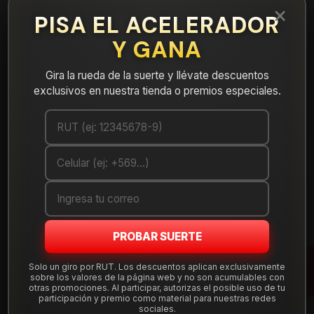
×
PISA EL ACELERADOR
NEUMÁTICOS
LLANTAS
Y GANA
Gira la rueda de la suerte y llévate descuentos
exclusivos en nuestra tienda o premios especiales.
PROBAR SUERTE
Solo un giro por RUT. Los descuentos aplican exclusivamente
sobre los valores de la página web y no son acumulables con
Todavía no hay productos disponibles aquí
otras promociones. Al participar, autorizas el posible uso de tu
participación y premio como material para nuestras redes
Puedes probar a buscar en otras categorías o utilizar
sociales.