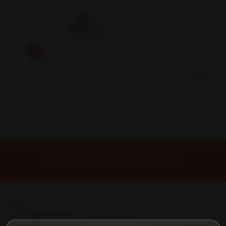
Inicio
Contacto
Blog
Términos y
Condiciones
Servicio
Estación
Central
INSTALACION Y BALANCEO INCLUIDOS EN TU COMPRA
Inicio
Llantas
ARO 16
Llantas 16 5x112
114
114