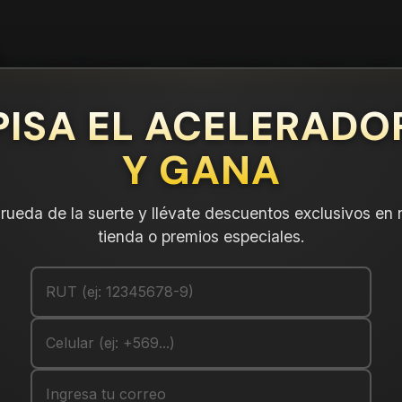
INSTALACION Y BALANCEO INCLUIDOS EN TU COMPRA
Inicio
Contacto
Blog
Términos y Condiciones
Servicio Estación Central
PISA EL ACELERADO
Y GANA
Inicio
Llantas
ARO 15
Llantas 15 8x100
a rueda de la suerte y llévate descuentos exclusivos en 
tienda o premios especiales.