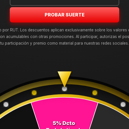
Todavía no hay productos disponibles aquí
PROBAR SUERTE
car en otras categorías o utilizar la barra de búsqueda para encont
o por RUT. Los descuentos aplican exclusivamente sobre los valores 
on acumulables con otras promociones. Al participar, autorizas el pos
tu participación y premio como material para nuestras redes sociales.
DESTACADOS
Neumáticos
Llantas
Inicio
5% Dcto