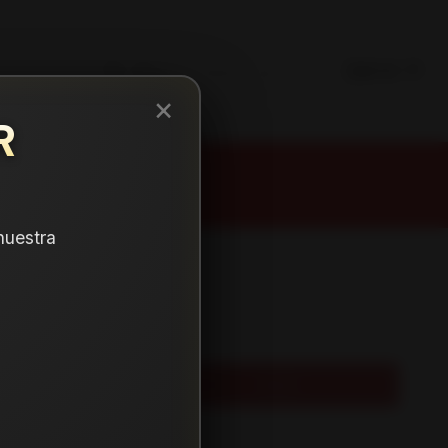
×
R
nuestra