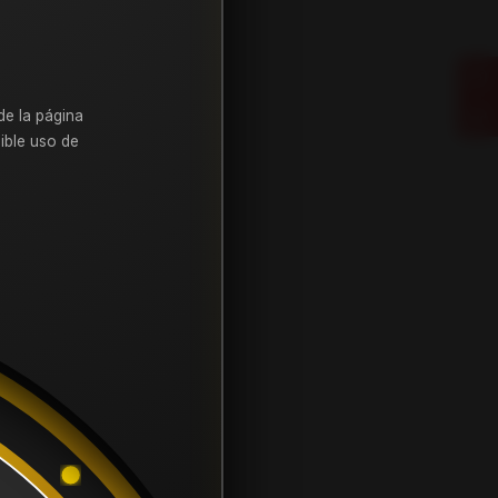
rar otros productos.
de la página
ible uso de
CONTÁCTANOS
contacto@samcor.cl
56934276904
Samcor Local
Av. 5 de Abril 4454, Bodega 9
Santiago - Estación Central
Región Metropolitana - Chile