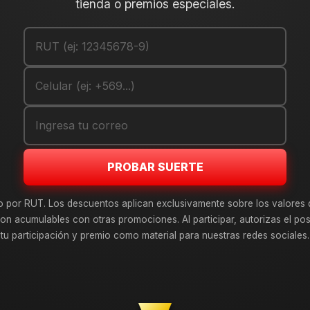
tienda o premios especiales.
PROBAR SUERTE
o por RUT. Los descuentos aplican exclusivamente sobre los valores 
on acumulables con otras promociones. Al participar, autorizas el pos
tu participación y premio como material para nuestras redes sociales.