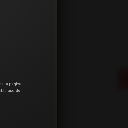
de la página
ible uso de