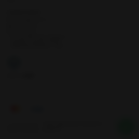
Inicio
CONTÁCTANOS
contacto@samcor.cl
56934276904
Samcor Local
Av. 5 de Abril 4454, Bodega 9
Santiago - Estación Central
Región Metropolitana - Chile
Síguenos
Tienes alguna duda? Nosotros te
2026 SAMCOR.
ayudamos
Todos los derechos reservados.
Desarrollado por Jumpseller
.