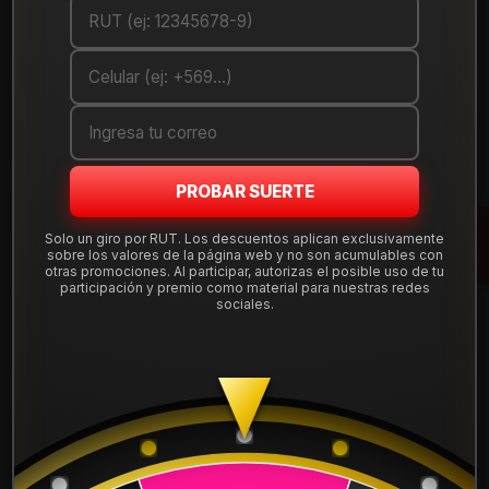
Debes comprar un mínimo de 1 unidades
Mostrar stock de ubicaciones
DESCRIPCIÓN
Llanta de aleación
aro 15
en medida 15x7", con apernadura
PROBAR SUERTE
4x100
y offset ET 35, compatible con una amplia gama de
autos que usan esta perforación. Diseño deportivo y liviano,
Solo un giro por RUT. Los descuentos aplican exclusivamente
sobre los valores de la página web y no son acumulables con
ideal para uso diario en ciudad y carretera.
otras promociones. Al participar, autorizas el posible uso de tu
participación y premio como material para nuestras redes
Tu compra incluye
instalación, balanceo, centradores y
sociales.
válvulas nuevas
, sin costos ocultos. Despachamos a todo
Chile desde nuestra tienda en Santiago.
Leer más
DETALLES
Aro:
15"
Ancho:
7"
ARO:
15
Apernadura:
4x100
Offset (ET):
35
APERNADURA :
4x100