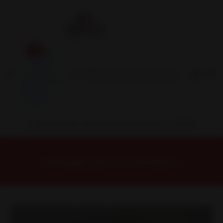
Inicio
Contacto
Blog
Términos y
Condiciones
Servicio
Estación
Central
INSTALACION Y BALANCEO INCLUIDOS EN TU COMPRA
Inicio
Llantas
ARO 15
Llantas 15 4x100
FF015740MBM Llanta Aro 15X7 4X100 Mbm Et 35