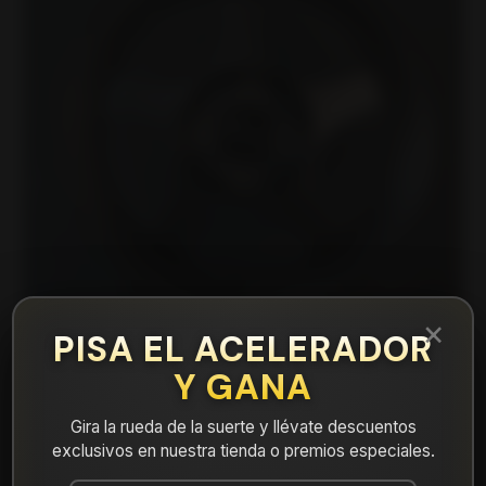
×
PISA EL ACELERADOR
Y GANA
|
FF015740MBM Llanta Aro 15X7 4X100
Gira la rueda de la suerte y llévate descuentos
Mbm Et 35
exclusivos en nuestra tienda o premios especiales.