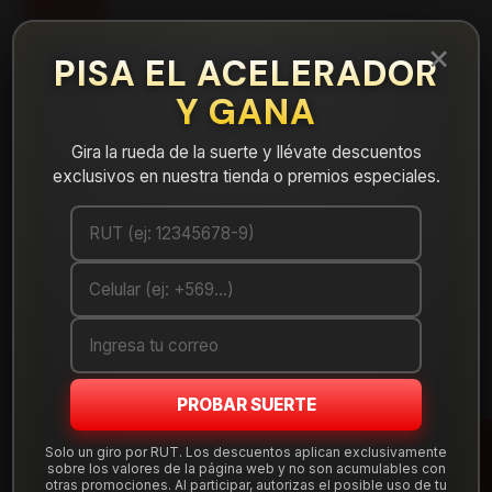
FILTROS
×
PISA EL ACELERADOR
NEUMÁTICOS
LLANTAS
Y GANA
Gira la rueda de la suerte y llévate descuentos
exclusivos en nuestra tienda o premios especiales.
PROBAR SUERTE
Solo un giro por RUT. Los descuentos aplican exclusivamente
57113
|
Olimpo
sobre los valores de la página web y no son acumulables con
otras promociones. Al participar, autorizas el posible uso de tu
Bateria 71AH Olimpo