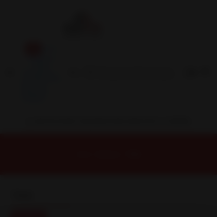
Inicio
Contacto
Blog
Términos y
Condiciones
Servicio
Estación
Central
INSTALACION Y BALANCEO INCLUIDOS EN TU COMPRA
Inicio
Baterias
71AH
71AH