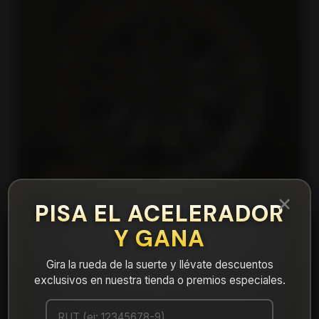
×
PISA EL ACELERADOR
Y GANA
Gira la rueda de la suerte y llévate descuentos
|
BAREI361045GUCM Llanta Aro 13X6
exclusivos en nuestra tienda o premios especiales.
4X100/114.3 Gucm