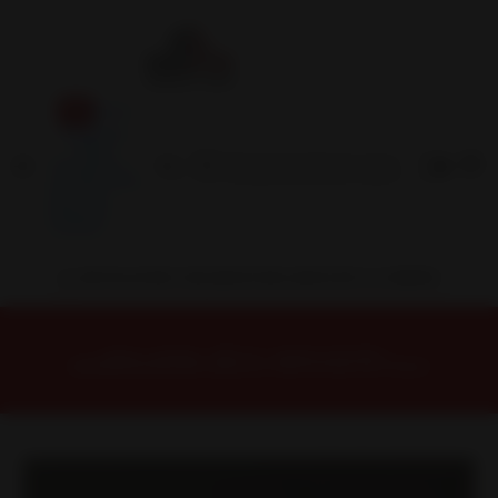
Inicio
Contacto
Blog
Términos y
Condiciones
Servicio
Estación
Central
INSTALACION Y BALANCEO INCLUIDOS EN TU COMPRA
Inicio
Llantas
ARO 13
Llantas 13 4x100
BAREI361045GUCM Llanta Aro 13X6 4X100/114.3 Gucm