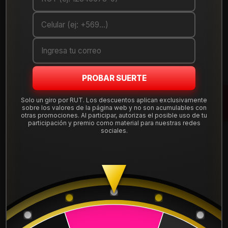
Debes comprar un mínimo de 1 unidades
Mostrar stock de ubicaciones
DESCRIPCIÓN
PROBAR SUERTE
Llanta
PW aro 13
(13x6") con doble apernadura
4x100 y
4x114.3
. Estilo moderno que renueva la imagen de tu
Solo un giro por RUT. Los descuentos aplican exclusivamente
vehículo sin perder resistencia.
sobre los valores de la página web y no son acumulables con
otras promociones. Al participar, autorizas el posible uso de tu
participación y premio como material para nuestras redes
Incluye
instalación, balanceo, centradores y válvulas
sociales.
nuevas
. Envío a todo Chile desde nuestra tienda en
Santiago, compra 100% segura.
Leer más
Marca:
PW
DETALLES
Aro:
13"
Ancho:
6"
ARO:
13
Apernadura:
4x100 / 4x114.3
Terminación:
Gucm
APERNADURA :
4x100