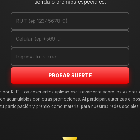
Precio x set:
tienda o premios especiales.
ET:
COMPARTE ESTE PRODUCTO
PROBAR SUERTE
o por RUT. Los descuentos aplican exclusivamente sobre los valores 
on acumulables con otras promociones. Al participar, autorizas el pos
tu participación y premio como material para nuestras redes sociales.