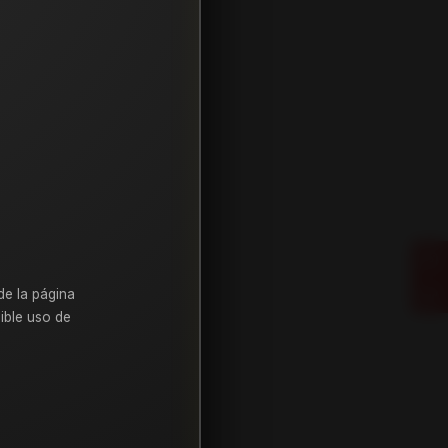
de la página
ible uso de