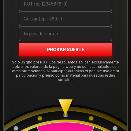
DETALLES
ANCHO:
295
PERFIL:
55
ARO:
20
PROBAR SUERTE
COMPARTE ESTE PRODUCTO
Solo un giro por RUT. Los descuentos aplican exclusivamente
sobre los valores de la página web y no son acumulables con
otras promociones. Al participar, autorizas el posible uso de tu
participación y premio como material para nuestras redes
sociales.
También podría interesarte uno de estos
2855520WPAT4WF
|
FALKEN
NEUMÁTICO 285/55R20 FALKEN WPAT4W 122/119T