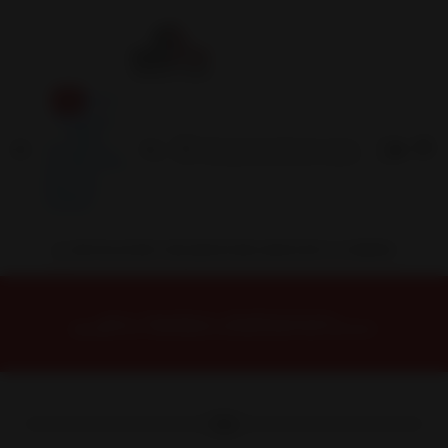
Inicio
Contacto
Blog
Términos y
Condiciones
Servicio
Estación
Central
INSTALACION Y BALANCEO INCLUIDOS EN TU COMPRA
Inicio
Neumáticos
NEUMATICOS R20
NEUMÁTICO 295/55R20 FALKEN WPAT4W 123/120T