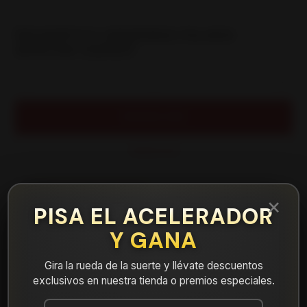
|
NEUMÁTICO 295/55R20 FALKEN
WPAT4W 123/120T
Cantidad
AGREGAR AL CARRO
COMPRAR AHORA
Mostrar stock de ubicaciones
×
PISA EL ACELERADOR
Y GANA
DESCRIPCIÓN
NEUMÁTICO 295/55R20 FALKEN WPAT4W 123/120T.
Gira la rueda de la suerte y llévate descuentos
Instalación, balanceo y válvulas nuevas, incluido en tu
exclusivos en nuestra tienda o premios especiales.
compra.
Leer más