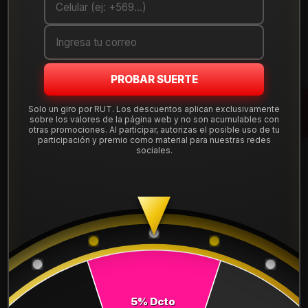
Cantidad
AGREGAR AL CARRO
PROBAR SUERTE
COMPRAR AHORA
Solo un giro por RUT. Los descuentos aplican exclusivamente
Mostrar stock de ubicaciones
sobre los valores de la página web y no son acumulables con
otras promociones. Al participar, autorizas el posible uso de tu
participación y premio como material para nuestras redes
sociales.
DESCRIPCIÓN
NEUMÁTICO 275/65R20 FALKEN WPAT3W 126/123S.
Instalación, balanceo y válvulas nuevas, incluido en tu
compra.
Leer más
DETALLES
ANCHO:
275
5% Dcto