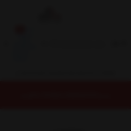
Inicio
Contacto
Blog
Términos y
Condiciones
Servicio
Estación
Central
INSTALACION Y BALANCEO INCLUIDOS EN TU COMPRA
Inicio
Neumáticos
NEUMATICOS R20
NEUMÁTICO 275/65R20 FALKEN WPAT3W 126/123S