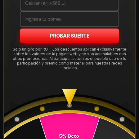
Cantidad
AGREGAR AL CARRO
PROBAR SUERTE
COMPRAR AHORA
Solo un giro por RUT. Los descuentos aplican exclusivamente
Mostrar stock de ubicaciones
sobre los valores de la página web y no son acumulables con
otras promociones. Al participar, autorizas el posible uso de tu
participación y premio como material para nuestras redes
sociales.
DESCRIPCIÓN
NEUMÁTICO 265/70R17 FALKEN WPAT3W 121/118S.
Instalación, balanceo y válvulas nuevas, incluido en tu
compra.
Leer más
DETALLES
ANCHO:
265
5% Dcto