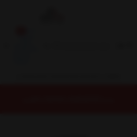
Inicio
Contacto
Blog
Términos y
Condiciones
Servicio
Estación
Central
INSTALACION Y BALANCEO INCLUIDOS EN TU COMPRA
Inicio
Neumáticos
NEUMATICOS R17
NEUMÁTICO 265/70R17 FALKEN WPAT3W 121/118S