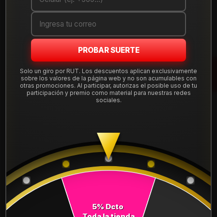
Cantidad
AGREGAR AL CARRO
PROBAR SUERTE
COMPRAR AHORA
Solo un giro por RUT. Los descuentos aplican exclusivamente
sobre los valores de la página web y no son acumulables con
Mostrar stock de ubicaciones
otras promociones. Al participar, autorizas el posible uso de tu
participación y premio como material para nuestras redes
sociales.
DESCRIPCIÓN
NEUMÁTICO 265/50R20 DUNLOP AT5 111H. Instalación,
balanceo y válvulas nuevas, incluido en tu compra.
Leer más
DETALLES
ANCHO:
265
5% Dcto
PERFIL:
50
Toda la tienda