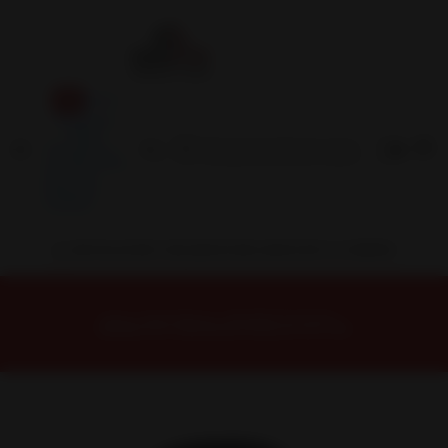
Inicio
Contacto
Blog
Términos y
Condiciones
Servicio
Estación
Central
INSTALACION Y BALANCEO INCLUIDOS EN TU COMPRA
Inicio
Neumáticos
NEUMATICOS R20
NEUMÁTICO 265/50R20 DUNLOP AT5 111H