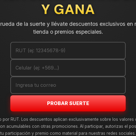
Y GANA
DESCRIPCIÓN
a rueda de la suerte y llévate descuentos exclusivos en 
NEUMÁTICO 265/45R20 CT60AS
incluido en tu compra.
tienda o premios especiales.
Leer más
DETALLES
ANCHO:
PERFIL:
ARO:
COMPARTE ESTE PRODUCTO
PROBAR SUERTE
o por RUT. Los descuentos aplican exclusivamente sobre los valores 
on acumulables con otras promociones. Al participar, autorizas el pos
tu participación y premio como material para nuestras redes sociales.