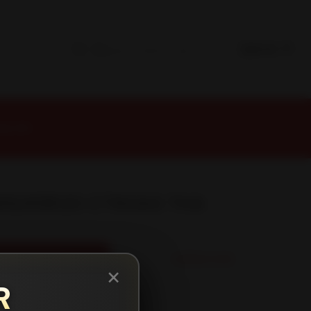
lken108
65/45R20 CT60AS THA
REGAR AL CARRO
COMPRAR AHORA
×
R
s