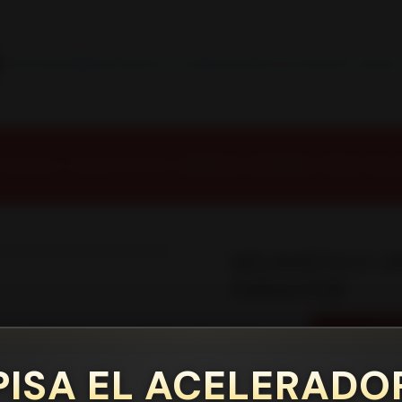
INSTALACION Y BALANCEO INCLUIDOS EN TU COMPRA
Inicio
Contacto
Blog
Términos y Condiciones
Servicio Estación Central
Neumáticos
NEUMATICOS R20
NEUMÁTICO 265/45R20 CT60AS THA Fa
|
NEUMÁTICO 2
Falken108
AG
Cantidad
PISA EL ACELERADO
Mostrar stock de ubicacione