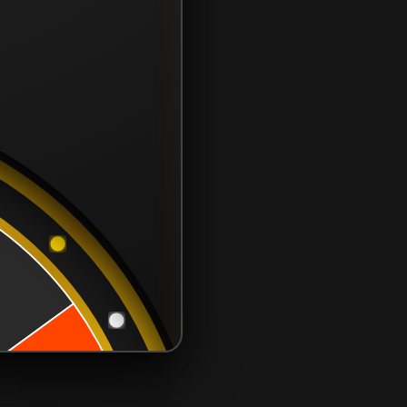
CONTÁCTANOS
contacto@samcor.cl
56934276904
Samcor Local
Av. 5 de Abril 4454, Bodega 9
Santiago - Estación Central