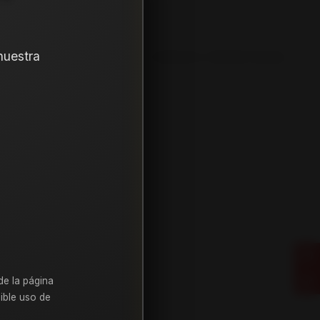
nuestra
 THA Falken108. Instalación, balanceo y válvulas nuevas,
265
45
20
de la página
ible uso de