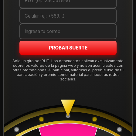
DETALLES
ANCHO:
255
PERFIL:
65
ARO:
17
PROBAR SUERTE
COMPARTE ESTE PRODUCTO
Solo un giro por RUT. Los descuentos aplican exclusivamente
sobre los valores de la página web y no son acumulables con
otras promociones. Al participar, autorizas el posible uso de tu
participación y premio como material para nuestras redes
sociales.
También podría interesarte uno de estos
2557016WPAT4WF
|
WPAT4W
NEUMÁTICO 255/70R16 WPAT4W THA Falken115
$229.900