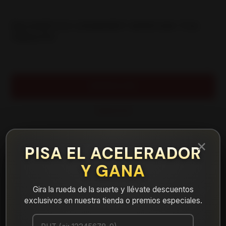
|
NEUMÁTICO 255/65R17 WPAT4W THA
Falken114
Cantidad
AGREGAR AL CARRO
COMPRAR AHORA
Mostrar stock de ubicaciones
×
PISA EL ACELERADOR
Y GANA
DESCRIPCIÓN
NEUMÁTICO 255/65R17 WPAT4W THA Falken114. Instalación,
Gira la rueda de la suerte y llévate descuentos
balanceo y válvulas nuevas, incluido en tu compra.
exclusivos en nuestra tienda o premios especiales.
Leer más