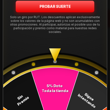
PROBAR SUERTE
DESCRIPCIÓN
Solo un giro por RUT. Los descuentos aplican exclusivamente
sobre los valores de la página web y no son acumulables con
Neumático 245/45R19 Nexen Nfera Su1. Instalación, balanceo
otras promociones. Al participar, autorizas el posible uso de tu
participación y premio como material para nuestras redes
y válvulas nuevas, incluido en tu compra.
sociales.
Leer más
DETALLES
ANCHO:
245
PERFIL:
45
ARO:
19
COMPARTE ESTE PRODUCTO
5% Dcto
Toda la tienda
Sigue
Intentando
Sin
Premio