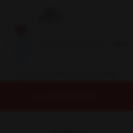
Inicio
Contacto
Blog
Términos y
Condiciones
Servicio
Estación
Central
INSTALACION Y BALANCEO INCLUIDOS EN TU COMPRA
Inicio
Neumáticos
NEUMATICOS R19
Neumático 245/45R19 Nexen Nfera Su1