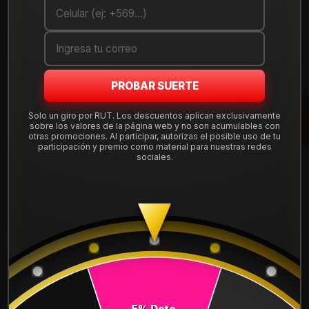
Cantidad
AGREGAR AL CARRO
COMPRAR AHORA
PROBAR SUERTE
Solo un giro por RUT. Los descuentos aplican exclusivamente
Mostrar stock de ubicaciones
sobre los valores de la página web y no son acumulables con
otras promociones. Al participar, autorizas el posible uso de tu
participación y premio como material para nuestras redes
sociales.
DESCRIPCIÓN
NEUMÁTICO 245/45R18 DUNLOP MAXX050+ RUNFLAT 96Y.
Instalación, balanceo y válvulas nuevas, incluido en tu
compra.
Leer más
DETALLES
ANCHO:
245
5% Dcto