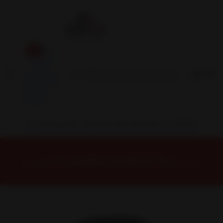
Inicio
Contacto
Blog
Términos y
Condiciones
Servicio
Estación
Central
INSTALACION Y BALANCEO INCLUIDOS EN TU COMPRA
Inicio
Neumáticos
NEUMATICOS R18
NEUMÁTICO 245/45R18 DUNLOP MAXX050+ RUNFLAT 96Y