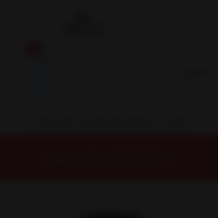
Inicio
Contacto
Blog
Términos y
Condiciones
Servicio
Estación
Central
INSTALACION Y BALANCEO INCLUIDOS EN TU COMPRA
Inicio
Neumáticos
NEUMATICOS R17
NEUMÁTICO 245/40R17 DUNLOP DZ102 91W