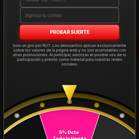
Cantidad
AGREGAR AL CARRO
PROBAR SUERTE
COMPRAR AHORA
Solo un giro por RUT. Los descuentos aplican exclusivamente
sobre los valores de la página web y no son acumulables con
Mostrar stock de ubicaciones
otras promociones. Al participar, autorizas el posible uso de tu
participación y premio como material para nuestras redes
sociales.
DESCRIPCIÓN
NEUMÁTICO 245/40R17 DUNLOP DZ102 91W. Instalación,
balanceo y válvulas nuevas, incluido en tu compra.
Leer más
DETALLES
ANCHO:
245
5% Dcto
PERFIL:
40
Toda la tienda