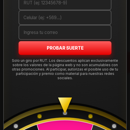
PROBAR SUERTE
Solo un giro por RUT. Los descuentos aplican exclusivamente
|
sobre los valores de la página web y no son acumulables con
Neumático 245/35R19 ROADX H/T 93Y
otras promociones. Al participar, autorizas el posible uso de tu
participación y premio como material para nuestras redes
sociales.
Mostrar stock de ubicaciones
DESCRIPCIÓN
Neumático 245/35R19 ROADX H/T 93Y . Instalación, balanceo
y válvulas nuevas, incluido en tu compra.
Leer más