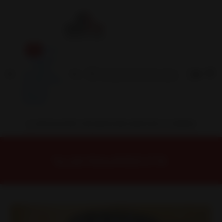
Inicio
Contacto
Blog
Términos y
Condiciones
Servicio
Estación
Central
INSTALACION Y BALANCEO INCLUIDOS EN TU COMPRA
Inicio
Neumáticos
NEUMATICOS R18
Neumático 245/35R19 ROADX H/T 93Y