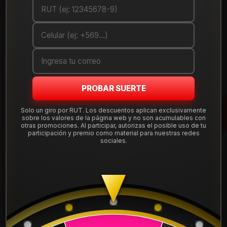
PROBAR SUERTE
Solo un giro por RUT. Los descuentos aplican exclusivamente
|
sobre los valores de la página web y no son acumulables con
Neumático 235/65R17 SONIX HT 79 104H
otras promociones. Al participar, autorizas el posible uso de tu
participación y premio como material para nuestras redes
sociales.
Mostrar stock de ubicaciones
DESCRIPCIÓN
Neumático 235/65R17 SONIX HT 79 104H . Instalación,
balanceo y válvulas nuevas, incluido en tu compra.
Leer más