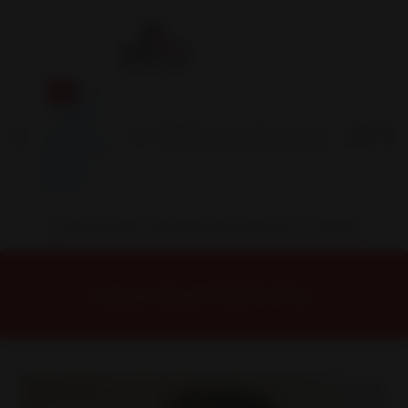
Inicio
Contacto
Blog
Términos y
Condiciones
Servicio
Estación
Central
INSTALACION Y BALANCEO INCLUIDOS EN TU COMPRA
Inicio
Neumáticos
NEUMATICOS R17
Neumático 235/65R17 SONIX HT 79 104H