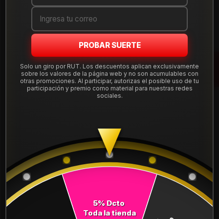
Cantidad
AGREGAR AL CARRO
PROBAR SUERTE
COMPRAR AHORA
Solo un giro por RUT. Los descuentos aplican exclusivamente
sobre los valores de la página web y no son acumulables con
otras promociones. Al participar, autorizas el posible uso de tu
Mostrar stock de ubicaciones
participación y premio como material para nuestras redes
sociales.
DESCRIPCIÓN
NEUMÁTICO 235/45R17 DUNLOP MAXX050+ 97Y
Leer más
DETALLES
ANCHO:
235
PERFIL:
45
5% Dcto
Toda la tienda
ARO:
17