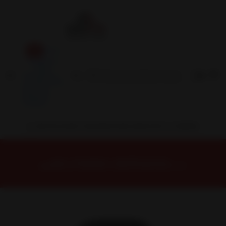
Inicio
Contacto
Blog
Términos y
Condiciones
Servicio
Estación
Central
INSTALACION Y BALANCEO INCLUIDOS EN TU COMPRA
Inicio
Neumáticos
NEUMATICOS R17
NEUMÁTICO 235/45R17 DUNLOP MAXX050+ 97Y